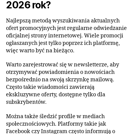
2026 rok?
Najlepszą metodą wyszukiwania aktualnych
ofert promocyjnych jest regularne odwiedzanie
oficjalnej strony internetowej. Wiele promocji
ogłaszanych jest tylko poprzez ich platformę,
więc warto być na bieżąco.
Warto zarejestrować się w newsletterze, aby
otrzymywać powiadomienia o nowościach
bezpośrednio na swoją skrzynkę mailową.
Często takie wiadomości zawierają
ekskluzywne oferty, dostępne tylko dla
subskrybentów.
Można także śledzić profile w mediach
społecznościowych. Platformy takie jak
Facebook czy Instagram często informują o