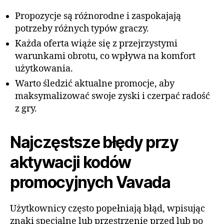
Propozycje są różnorodne i zaspokajają
potrzeby różnych typów graczy.
Każda oferta wiąże się z przejrzystymi
warunkami obrotu, co wpływa na komfort
użytkowania.
Warto śledzić aktualne promocje, aby
maksymalizować swoje zyski i czerpać radość
z gry.
Najczęstsze błędy przy
aktywacji kodów
promocyjnych Vavada
Użytkownicy często popełniają błąd, wpisując
znaki specjalne lub przestrzenie przed lub po