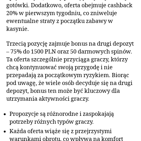
gotówki. Dodatkowo, oferta obejmuje cashback
20% w pierwszym tygodniu, co zniweluje
ewentualne straty z początku zabawy w
kasynie.
Trzecią pozycję zajmuje bonus na drugi depozyt
– 75% do 1500 PLN oraz 50 darmowych spinów.
Ta oferta szczególnie przyciąga graczy, którzy
chcą kontynuować swoją przygodę i nie
przepadają za początkowym ryzykiem. Biorąc
pod uwagę, że wiele osób decyduje się na drugi
depozyt, bonus ten może być kluczowy dla
utrzymania aktywności graczy.
Propozycje są różnorodne i zaspokajają
potrzeby różnych typów graczy.
Każda oferta wiąże się z przejrzystymi
warunkami obrotu, co wpływa na komfort