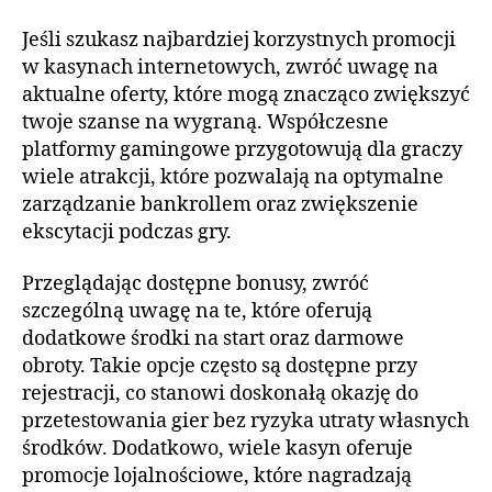
Jeśli szukasz najbardziej korzystnych promocji
w kasynach internetowych, zwróć uwagę na
aktualne oferty, które mogą znacząco zwiększyć
twoje szanse na wygraną. Współczesne
platformy gamingowe przygotowują dla graczy
wiele atrakcji, które pozwalają na optymalne
zarządzanie bankrollem oraz zwiększenie
ekscytacji podczas gry.
Przeglądając dostępne bonusy, zwróć
szczególną uwagę na te, które oferują
dodatkowe środki na start oraz darmowe
obroty. Takie opcje często są dostępne przy
rejestracji, co stanowi doskonałą okazję do
przetestowania gier bez ryzyka utraty własnych
środków. Dodatkowo, wiele kasyn oferuje
promocje lojalnościowe, które nagradzają