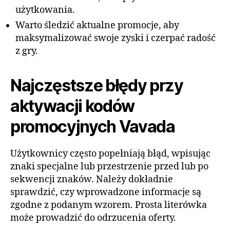
użytkowania.
Warto śledzić aktualne promocje, aby
maksymalizować swoje zyski i czerpać radość
z gry.
Najczęstsze błędy przy
aktywacji kodów
promocyjnych Vavada
Użytkownicy często popełniają błąd, wpisując
znaki specjalne lub przestrzenie przed lub po
sekwencji znaków. Należy dokładnie
sprawdzić, czy wprowadzone informacje są
zgodne z podanym wzorem. Prosta literówka
może prowadzić do odrzucenia oferty.