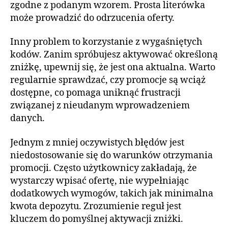
zgodne z podanym wzorem. Prosta literówka
może prowadzić do odrzucenia oferty.
Inny problem to korzystanie z wygaśniętych
kodów. Zanim spróbujesz aktywować określoną
zniżkę, upewnij się, że jest ona aktualna. Warto
regularnie sprawdzać, czy promocje są wciąż
dostępne, co pomaga uniknąć frustracji
związanej z nieudanym wprowadzeniem
danych.
Jednym z mniej oczywistych błędów jest
niedostosowanie się do warunków otrzymania
promocji. Często użytkownicy zakładają, że
wystarczy wpisać ofertę, nie wypełniając
dodatkowych wymogów, takich jak minimalna
kwota depozytu. Zrozumienie reguł jest
kluczem do pomyślnej aktywacji zniżki.