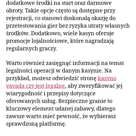
dodatkowe środki na start oraz darmowe
obroty. Takie opcje często są dostępne przy
rejestracji, co stanowi doskonałą okazję do
przetestowania gier bez ryzyka utraty własnych
środków. Dodatkowo, wiele kasyn oferuje
promocje lojalnościowe, które nagradzają
regularnych graczy.
Warto również zasięgnąć informacji na temat
legalności operacji w danym kasynie. Na
przykład, możesz odwiedzić stronę
kasyno
vavada czy jest legalne
, aby zweryfikować jej
wiarygodność i przepisy dotyczące
oferowanych usług. Bezpieczne granie to
kluczowy element udanej zabawy, dlatego
zawsze warto mieć pewność, że wybierasz
sprawdzoną platformę.