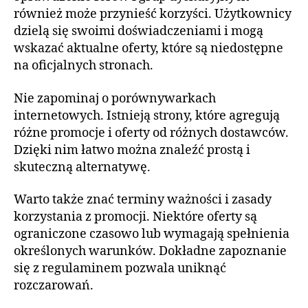
również może przynieść korzyści. Użytkownicy
dzielą się swoimi doświadczeniami i mogą
wskazać aktualne oferty, które są niedostępne
na oficjalnych stronach.
Nie zapominaj o porównywarkach
internetowych. Istnieją strony, które agregują
różne promocje i oferty od różnych dostawców.
Dzięki nim łatwo można znaleźć prostą i
skuteczną alternatywę.
Warto także znać terminy ważności i zasady
korzystania z promocji. Niektóre oferty są
ograniczone czasowo lub wymagają spełnienia
określonych warunków. Dokładne zapoznanie
się z regulaminem pozwala uniknąć
rozczarowań.