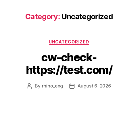
Category:
Uncategorized
UNCATEGORIZED
cw-check-
https://test.com/
By
rhino_eng
August 6, 2026