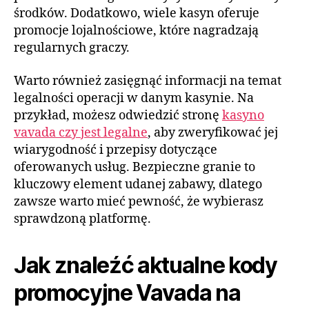
środków. Dodatkowo, wiele kasyn oferuje
promocje lojalnościowe, które nagradzają
regularnych graczy.
Warto również zasięgnąć informacji na temat
legalności operacji w danym kasynie. Na
przykład, możesz odwiedzić stronę
kasyno
vavada czy jest legalne
, aby zweryfikować jej
wiarygodność i przepisy dotyczące
oferowanych usług. Bezpieczne granie to
kluczowy element udanej zabawy, dlatego
zawsze warto mieć pewność, że wybierasz
sprawdzoną platformę.
Jak znaleźć aktualne kody
promocyjne Vavada na